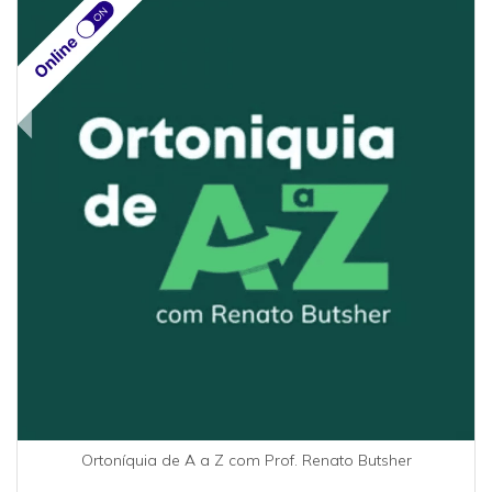
Ortoníquia de A a Z com Prof. Renato Butsher