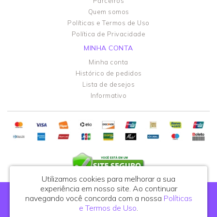
Parceiros
Quem somos
Políticas e Termos de Uso
Política de Privacidade
MINHA CONTA
Minha conta
Histórico de pedidos
Lista de desejos
Informativo
Utilizamos cookies para melhorar a sua
experiência em nosso site.
Ao continuar
Portal do Podólogo - CNPJ: 44.108.762/0001-81
navegando você concorda com a nossa
Políticas
R. Celso de Azevedo Marques, 395, cj. 25 - São Paulo/SP - CEP: 03122-010
e Termos de Uso
.