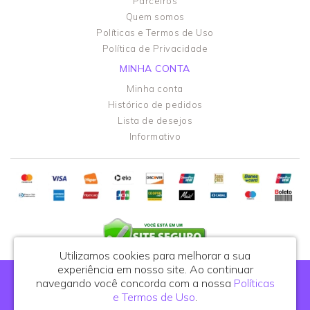
Parceiros
Quem somos
Políticas e Termos de Uso
Política de Privacidade
MINHA CONTA
Minha conta
Histórico de pedidos
Lista de desejos
Informativo
Utilizamos cookies para melhorar a sua
experiência em nosso site.
Ao continuar
Portal do Podólogo - CNPJ: 44.108.762/0001-81
navegando você concorda com a nossa
Políticas
R. Celso de Azevedo Marques, 395, cj. 25 - São Paulo/SP - CEP: 03122-010
e Termos de Uso
.