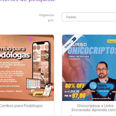
Organizar
por:
Combos para Podólogos
Onicocriptose e Unha
Encravada: Aprenda com
Prof. Alessandro Guerra