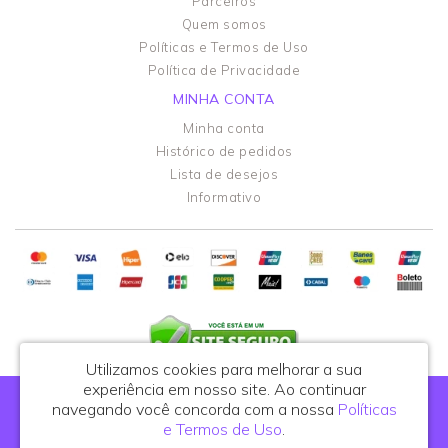
Parceiros
Quem somos
Políticas e Termos de Uso
Política de Privacidade
MINHA CONTA
Minha conta
Histórico de pedidos
Lista de desejos
Informativo
Utilizamos cookies para melhorar a sua
experiência em nosso site.
Ao continuar
Portal do Podólogo - CNPJ: 44.108.762/0001-81
navegando você concorda com a nossa
Políticas
R. Celso de Azevedo Marques, 395, cj. 25 - São Paulo/SP - CEP: 03122-010
e Termos de Uso
.