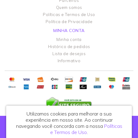
Parceiros
Quem somos
Políticas e Termos de Uso
Política de Privacidade
MINHA CONTA
Minha conta
Histórico de pedidos
Lista de desejos
Informativo
Utilizamos cookies para melhorar a sua
experiência em nosso site.
Ao continuar
Portal do Podólogo - CNPJ: 44.108.762/0001-81
navegando você concorda com a nossa
Políticas
R. Celso de Azevedo Marques, 395, cj. 25 - São Paulo/SP - CEP: 03122-010
e Termos de Uso
.