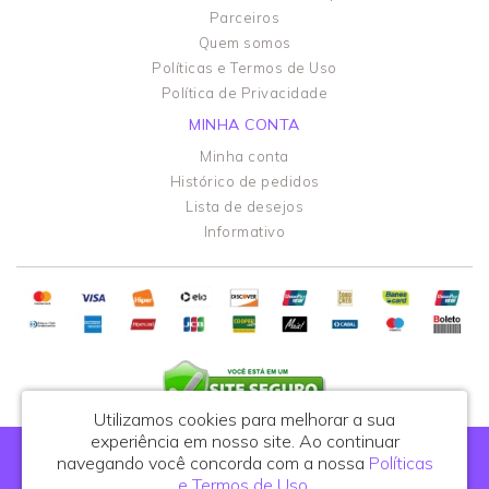
Parceiros
Quem somos
Políticas e Termos de Uso
Política de Privacidade
MINHA CONTA
Minha conta
Histórico de pedidos
Lista de desejos
Informativo
Utilizamos cookies para melhorar a sua
experiência em nosso site.
Ao continuar
Portal do Podólogo - CNPJ: 44.108.762/0001-81
navegando você concorda com a nossa
Políticas
R. Celso de Azevedo Marques, 395, cj. 25 - São Paulo/SP - CEP: 03122-010
e Termos de Uso
.