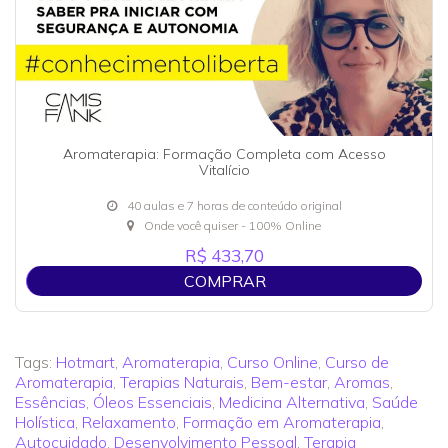
Aromaterapia: Formação Completa com Acesso
Vitalício
40 aulas e 7 horas de conteúdo original
Onde você quiser - 100% Online
R$ 433,70
COMPRAR
Tags:
Hotmart
,
Aromaterapia
,
Curso Online
,
Curso de
Aromaterapia
,
Terapias Naturais
,
Bem-estar
,
Aromas
,
Essências
,
Óleos Essenciais
,
Medicina Alternativa
,
Saúde
Holística
,
Relaxamento
,
Formação em Aromaterapia
,
Autocuidado
,
Desenvolvimento Pessoal
,
Terapia