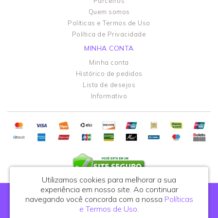
Parceiros
Quem somos
Políticas e Termos de Uso
Política de Privacidade
MINHA CONTA
Minha conta
Histórico de pedidos
Lista de desejos
Informativo
Utilizamos cookies para melhorar a sua
experiência em nosso site.
Ao continuar
Portal do Podólogo - CNPJ: 44.108.762/0001-81
navegando você concorda com a nossa
Políticas
R. Celso de Azevedo Marques, 395, cj. 25 - São Paulo/SP - CEP: 03122-010
e Termos de Uso
.