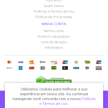
Parceiros
Quem somos
Políticas e Termos de Uso
Política de Privacidade
MINHA CONTA
Minha conta
Histórico de pedidos
Lista de desejos
Informativo
Utilizamos cookies para melhorar a sua
experiência em nosso site.
Ao continuar
Portal do Podólogo - CNPJ: 44.108.762/0001-81
navegando você concorda com a nossa
Políticas
R. Celso de Azevedo Marques, 395, cj. 25 - São Paulo/SP - CEP: 03122-010
e Termos de Uso
.