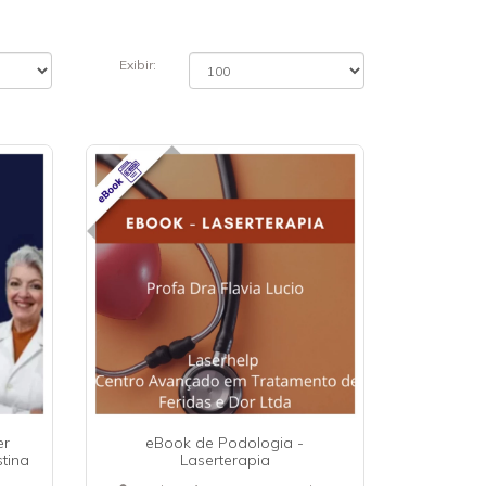
Exibir:
er
eBook de Podologia -
stina
Laserterapia