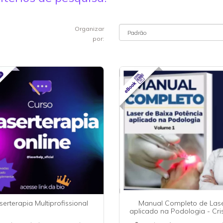
Organizar
por:
serterapia Multiprofissional
Manual Completo de Las
aplicado na Podologia - Cri
Lopes