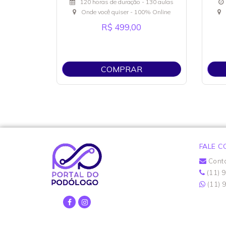
120 horas de duração - 130 aulas
Onde você quiser - 100% Online
R$ 499,00
COMPRAR
FALE 
Cont
(11) 
(11) 