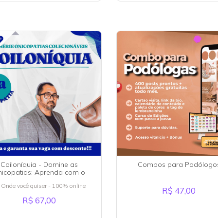
Coiloníquia - Domine as
Combos para Podólogo
icopatias: Aprenda com o
Prof. Alessandro Guerra
Onde você quiser - 100% online
R$ 47,00
R$ 67,00