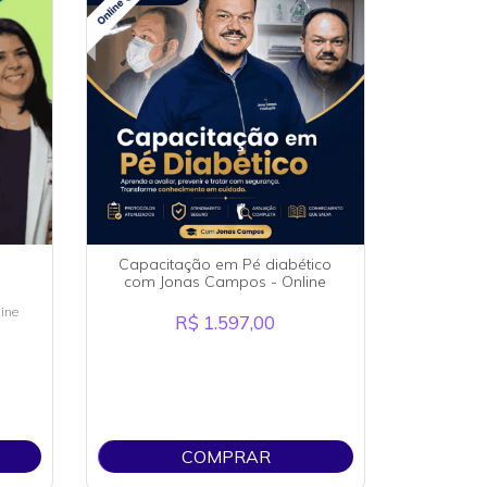
p
Capacitação em Pé diabético
com Jonas Campos - Online
ine
R$ 1.597,00
COMPRAR