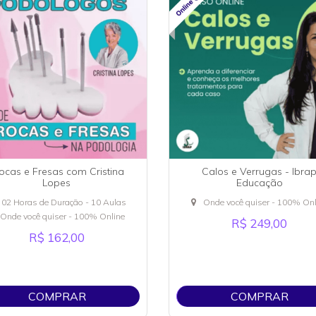
ocas e Fresas com Cristina
Calos e Verrugas - Ibra
Lopes
Educação
02 Horas de Duração - 10 Aulas
Onde você quiser - 100% Onl
Onde você quiser - 100% Online
R$ 249,00
R$ 162,00
COMPRAR
COMPRAR