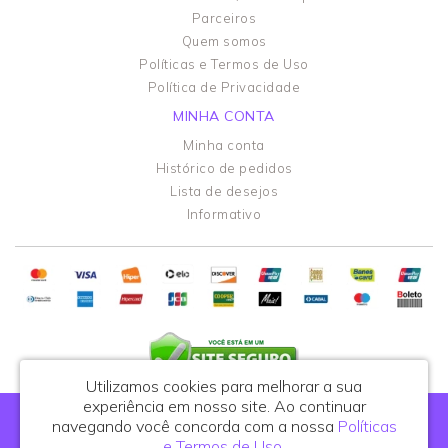
Parceiros
Quem somos
Políticas e Termos de Uso
Política de Privacidade
MINHA CONTA
Minha conta
Histórico de pedidos
Lista de desejos
Informativo
Utilizamos cookies para melhorar a sua
experiência em nosso site.
Ao continuar
Portal do Podólogo - CNPJ: 44.108.762/0001-81
navegando você concorda com a nossa
Políticas
R. Celso de Azevedo Marques, 395, cj. 25 - São Paulo/SP - CEP: 03122-010
e Termos de Uso
.