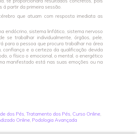
gia, te proporcionará resultados concretos, pois
 á partir da primeira sessão.
cérebro que atuam com resposta imediata as
ma endócrino, sistema linfático, sistema nervoso
de se trabalhar individualmente, órgãos, pele,
rá para a pessoa que procura trabalhar na área
 confiança e a certeza da qualificação devida
do, o físico o emocional, o mental, o energético
blema manifestado está nas suas emoções ou na
de dos Pés
,
Tratamento dos Pés
,
Curso Online
,
dizado Online
,
Podologia Avançada