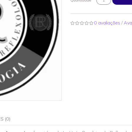
Quantidade
0 avaliações
/
Ava
S (0)