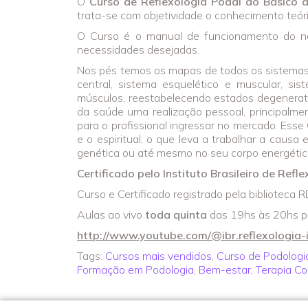
O
Curso de Reflexologia Podal do Básico
trata-se com objetividade o conhecimento teóric
O Curso é o manual de funcionamento do no
necessidades desejadas.
Nos pés temos os mapas de todos os sistemas: si
central, sistema esquelético e muscular, sist
músculos, reestabelecendo estados degenerativ
da saúde uma realização pessoal, principalme
para o profissional ingressar no mercado. Esse 
e o espiritual, o que leva a trabalhar a caus
genética ou até mesmo no seu corpo energétic
Certificado pelo Instituto Brasileiro de Refl
Curso e Certificado registrado pela biblioteca 
Aulas ao vivo
toda quinta
das 19hs às 20hs pel
http://www.youtube.com/@ibr.reflexologia-
Tags:
Cursos mais vendidos
,
Curso de Podologi
Formação em Podologia
,
Bem-estar
,
Terapia C