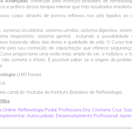
 ao Avançado
, oferecido pelo Instituto Brasileiro de Reflexolo
o e prático dessa terapia milenar que trás resultados imediatos
sso corpo através de pontos reflexos nos pés ligados ao 
stema circulatório, sistema urinário, sistema digestivo, siste
ema respiratório, sistema genital… incluindo a possibilidade 
os trazendo alívio das dores e qualidade de vida. O Curso tra
nte pelo seu conteúdo de capacitação que oferece segurança,
Curso proporciona uma visão mais ampla do ser, o holístico, o to
a e não somete o efeito. É possível saber se a origem do pro
o.
exologia
(180 horas).
RDA.
o canal do Youtube do Instituto Brasileiro de Reflexologia.
il9bs
a Online
,
Reflexologia Podal
,
Professora Dra. Cristiane Cruz
,
Saú
omplementar
,
Autocuidado
,
Desenvolvimento Profissional
,
Apren