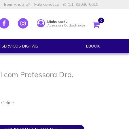
Bem-vindo(a)!
Fale conosco
(11) 93086-6610
0
Minha conta
Acessar
/
Cadastre-se
SERVIÇOS DIGITAIS
EBOOK
l com Professora Dra.
 Online