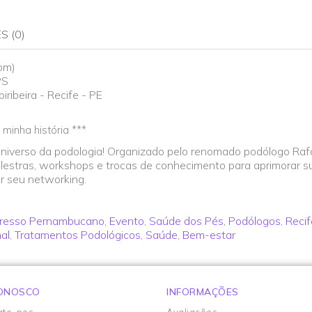
S (0)
om)
PS
ribeira - Recife - PE
minha história ***
niverso da podologia! Organizado pelo renomado podólogo Rafa
alestras, workshops e trocas de conhecimento para aprimorar su
ir seu networking.
resso Pernambucano
,
Evento
,
Saúde dos Pés
,
Podólogos
,
Recif
al
,
Tratamentos Podológicos
,
Saúde
,
Bem-estar
CONOSCO
INFORMAÇÕES