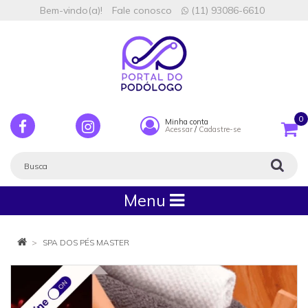
Bem-vindo(a)!
Fale conosco
(11) 93086-6610
0
Minha conta
Acessar
/
Cadastre-se
Menu
SPA DOS PÉS MASTER