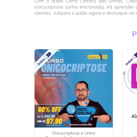
Com o aulão Corte Correto das Unhas, Calos 
onicocriptose (unha encravada), irá aprender 
clientes. Adquira o aulão agora e destaque-se 
P
Onicocriptose e Unha