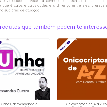
e Calosidades, você irá conhecer as técnicas necessárias 
o que é calos e calosidades e a difrença entre eles, oferece
na sua área de atuação.
rodutos que também podem te interess
Unhas, desvendando o
Onicocriptose de A a Z c