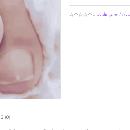
0 avaliações
/
Ava
S (0)