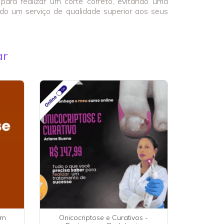
para realizar um corte correto, evitando uma
ndo um serviço de qualidade superior aos seus
ar
om
Onicocriptose e Curativos -