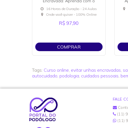
Encravada: Aprenda com o
A
Prof. Alessandro Guerra
com
16 Horas de Duração - 24 Aulas
Onde você quiser - 100% Online
R$ 97,90
COMPRAR
Tags:
Curso online
,
evitar unhas encravadas
,
sa
autocuidado
,
podologia
,
cuidados pessoais
,
bem
FALE 
Cont
(11) 
(11) 