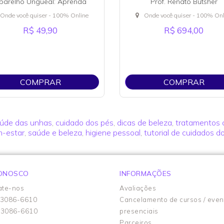
parelho Ungueal: Aprenda
Prof. Renato Butsher
 o Prof. Alessandro Guerra
Onde você quiser - 100% Online
Onde você quiser - 100% Onl
R$ 49,90
R$ 694,00
COMPRAR
COMPRAR
úde das unhas
,
cuidado dos pés
,
dicas de beleza
,
tratamentos 
-estar
,
saúde e beleza
,
higiene pessoal
,
tutorial de cuidados d
CONOSCO
INFORMAÇÕES
ate-nos
Avaliações
93086-6610
Cancelamento de cursos / even
93086-6610
presenciais
Parceiros