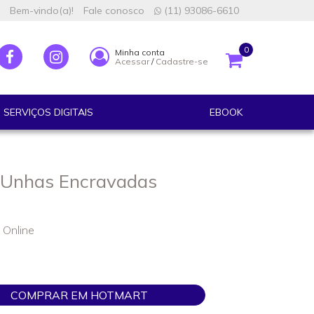
Bem-vindo(a)!
Fale conosco
(11) 93086-6610
0
Minha conta
Acessar
/
Cadastre-se
SERVIÇOS DIGITAIS
EBOOK
r Unhas Encravadas
 Online
COMPRAR EM HOTMART