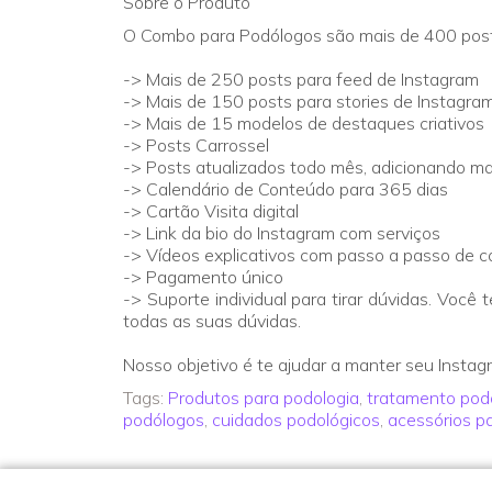
Sobre o Produto
O Combo para Podólogos são mais de 400 posts
-> Mais de 250 posts para feed de Instagram
-> Mais de 150 posts para stories de Instagra
-> Mais de 15 modelos de destaques criativos
-> Posts Carrossel
-> Posts atualizados todo mês, adicionando m
-> Calendário de Conteúdo para 365 dias
-> Cartão Visita digital
-> Link da bio do Instagram com serviços
-> Vídeos explicativos com passo a passo de c
-> Pagamento único
-> Suporte individual para tirar dúvidas. Você
todas as suas dúvidas.
Nosso objetivo é te ajudar a manter seu Insta
Tags:
Produtos para podologia
,
tratamento pod
podólogos
,
cuidados podológicos
,
acessórios p