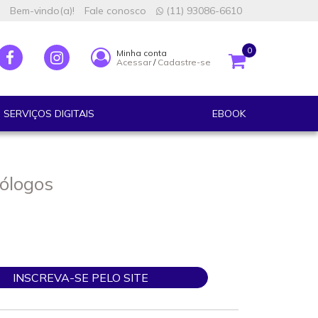
Bem-vindo(a)!
Fale conosco
(11) 93086-6610
0
Minha conta
Acessar
/
Cadastre-se
SERVIÇOS DIGITAIS
EBOOK
ólogos
INSCREVA-SE PELO SITE