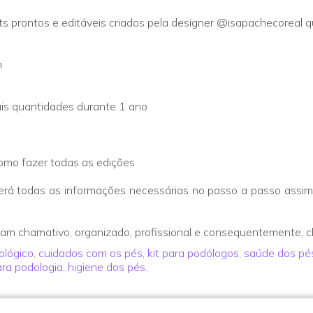
 prontos e editáveis criados pela designer @isapachecoreal 
m
ais quantidades durante 1 ano
omo fazer todas as edições
 terá todas as informações necessárias no passo a passo assim 
gram chamativo, organizado, profissional e consequentemente, c
ológico
,
cuidados com os pés
,
kit para podólogos
,
saúde dos pé
ara podologia
,
higiene dos pés.